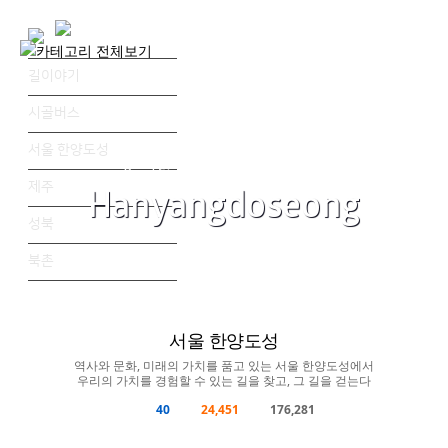
길이야기
시골버스
서울 한양도성
Road Story: Man to read the road
제주
Hanyangdoseong
성북
북촌
AUDIO
VIDEO
STORY
ESSAY
MAP
PROBONO
서울 한양도성
역사와 문화, 미래의 가치를 품고 있는 서울 한양도성에서
우리의 가치를 경험할 수 있는 길을 찾고, 그 길을 걷는다
40
24,451
176,281