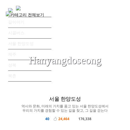
길이야기
시골버스
서울 한양도성
Road Story: Man to read the road
제주
Hanyangdoseong
성북
북촌
AUDIO
VIDEO
STORY
ESSAY
MAP
PROBONO
서울 한양도성
역사와 문화, 미래의 가치를 품고 있는 서울 한양도성에서
우리의 가치를 경험할 수 있는 길을 찾고, 그 길을 걷는다
40
24,464
176,338