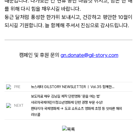
때문입니다. 다가오는 긴 연휴 동안 마음껏 쉬시고, 남은 한 해
를 위해 다시 힘을 채우시길 바랍니다.
둥근 달처럼 풍성한 한가위 보내시고, 건강하고 평안한 10월이
되시길 기원합니다. 늘 함께해 주셔서 진심으로 감사드립니다.
캠페인 및 후원 문의
gn.donate@gil-story.com
PRE
뉴스레터
GILSTORY NEWSLETTER ㅣ Vol.35 함께한...
보도자료
배우 김남길 제작 단편영화 ‘문을 여는 법’
샤르자국제어린이청소년영화제 단편 경쟁 부문 수상!
NEXT
판타지아 국제영화제 → 도쿄 쇼트쇼츠 영화제 초청 등 잇따른 해외
러브콜